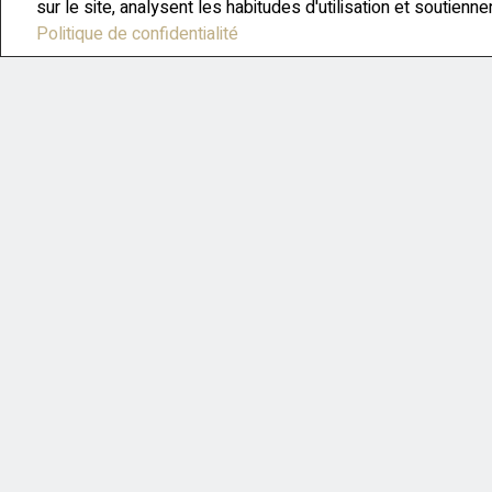
sur le site, analysent les habitudes d'utilisation et soutienn
Politique de confidentialité
Diviser pour conquérir.
Débarrassez-vous de la moitié des choses dans votre maiso
caractéristiques de votre maison ne seront pas noyées sous
Dépersonnalisez.
Rangez les photos de famille et les trophées sportifs de vo
pouvoir s’imaginer dans votre maison.