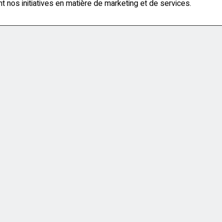
ent nos initiatives en matière de marketing et de services.
n. Sérieusement, vendez-les, jetez-les, entreposez-les. C’est 
 le fouillis.
tre fils, enlevez les notes sur le réfrigérateur afin que les ac