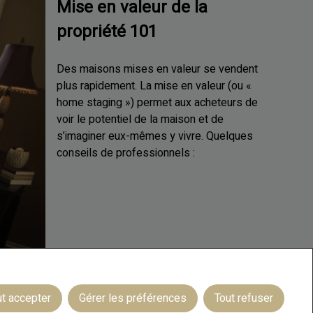
Mise en valeur de la
propriété 101
Des maisons mises en valeur se vendent
plus rapidement. La mise en valeur (ou «
home staging ») permet aux acheteurs de
voir le potentiel de la maison et de
s’imaginer eux-mêmes y vivre. Quelques
conseils de professionnels :
ut accepter
Gérer les préférences
Tout refuser